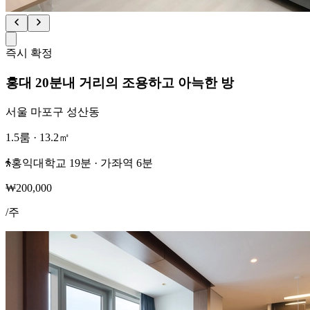
즉시 확정
홍대 20분내 거리의 조용하고 아늑한 방
서울 마포구 성산동
1.5룸
·
13.2
㎡
홍익대학교 19분 · 가좌역 6분
₩
200,000
/
주