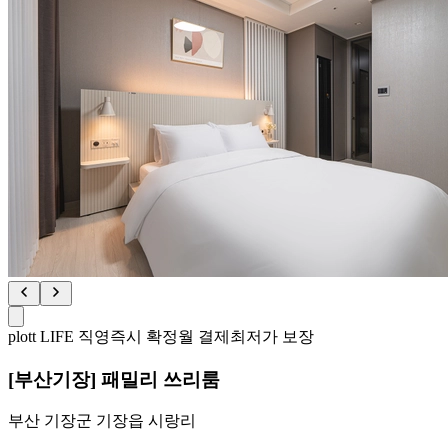
plott LIFE 직영
즉시 확정
월 결제
최저가 보장
[부산기장] 패밀리 쓰리룸
부산 기장군 기장읍 시랑리