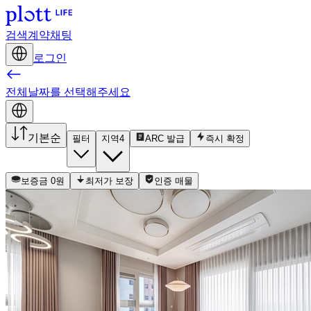
검색
계약
채팅
로그인
전체
날짜를 선택해주세요
기본순
필터
지역
4
ARC 발급
즉시 확정
보증금 0원
최저가 보장
인증 매물