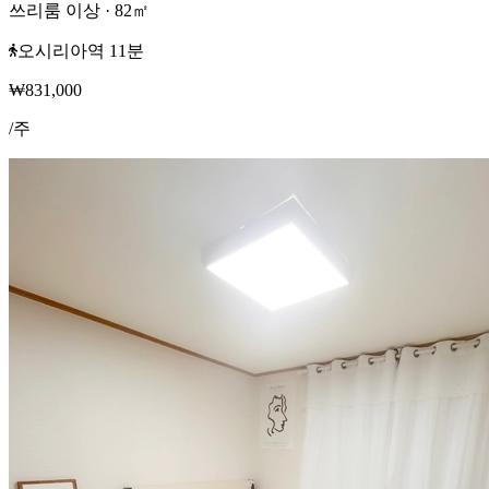
쓰리룸 이상
·
82
㎡
오시리아역 11분
₩
831,000
/
주