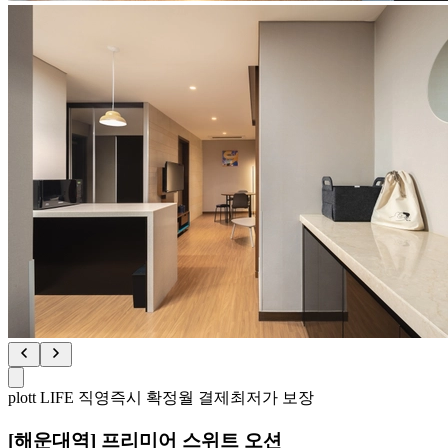
plott LIFE 직영
즉시 확정
월 결제
최저가 보장
[해운대역] 프리미어 스위트 오션