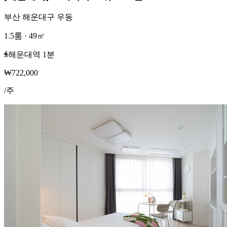
부산 해운대구 우동
1.5룸
·
49
㎡
해운대역 1분
₩
722,000
/
주