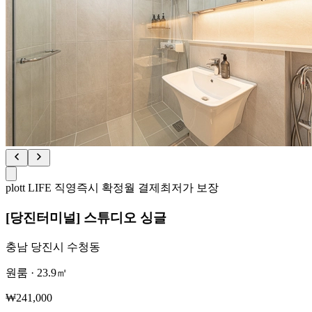
plott LIFE 직영
즉시 확정
월 결제
최저가 보장
[당진터미널] 스튜디오 싱글
충남 당진시 수청동
원룸
·
23.9
㎡
₩
241,000