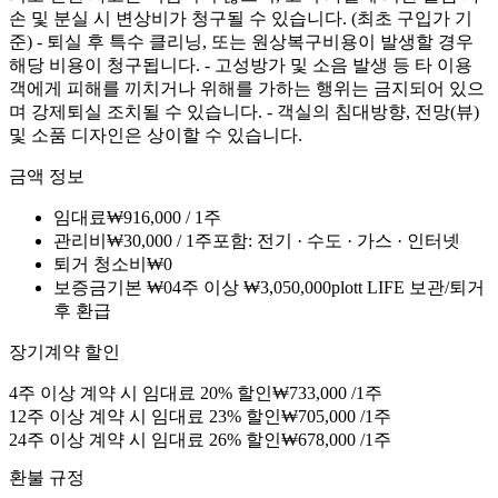
손 및 분실 시 변상비가 청구될 수 있습니다. (최초 구입가 기
준) - 퇴실 후 특수 클리닝, 또는 원상복구비용이 발생할 경우
해당 비용이 청구됩니다. - 고성방가 및 소음 발생 등 타 이용
객에게 피해를 끼치거나 위해를 가하는 행위는 금지되어 있으
며 강제퇴실 조치될 수 있습니다. - 객실의 침대방향, 전망(뷰)
및 소품 디자인은 상이할 수 있습니다.
금액 정보
임대료
₩
916,000
/
1주
관리비
₩
30,000
/
1주
포함
:
전기 · 수도 · 가스 · 인터넷
퇴거 청소비
₩
0
보증금
기본
₩
0
4주 이상
₩
3,050,000
plott LIFE 보관/퇴거
후 환급
장기계약 할인
4주 이상 계약 시 임대료 20% 할인
₩
733,000
/
1주
12주 이상 계약 시 임대료 23% 할인
₩
705,000
/
1주
24주 이상 계약 시 임대료 26% 할인
₩
678,000
/
1주
환불 규정