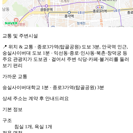
교통 및 주변시설
📍 위치 & 교통 · 종로3가역(탑골공원) 도보 3분, 안국역 인근,
숭실사이버대 도보 1분 · 익선동·종로·인사동·북촌·창덕궁 등
주요 관광지가 도보권 · 걸어서 주변 식당·카페·볼거리를 둘러
보기 편리
가까운 교통
숭실사이버대학교 1분 · 종로3가역(탑골공원) 3분
상세 주소는 계약 후 안내드려요
기본 정보
구조
침실 1개, 욕실 1개
전용 면적