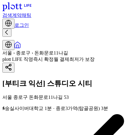
검색
계약
채팅
로그인
서울 › 종로구 › 돈화문로11나길
plott LIFE 직영
즉시 확정
월 결제
최저가 보장
[부티크 익선] 스튜디오 시티
서울 종로구 돈화문로11나길 53
숭실사이버대학교 1분 · 종로3가역(탑골공원) 3분