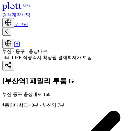
검색
계약
채팅
로그인
부산 › 동구 › 충장대로
plott LIFE 직영
즉시 확정
월 결제
최저가 보장
[부산역] 패밀리 투룸 G
부산 동구 충장대로 160
동의대학교 40분 · 부산역 7분