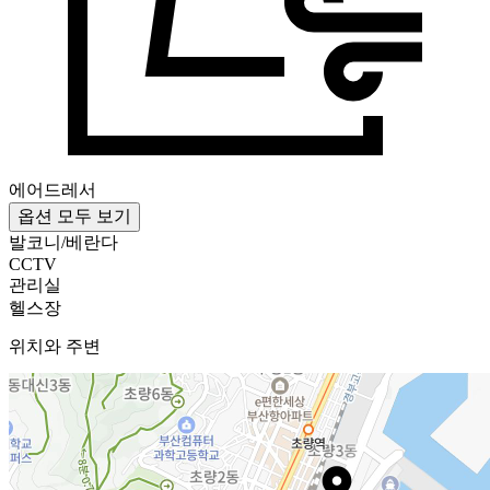
에어드레서
옵션 모두 보기
발코니/베란다
CCTV
관리실
헬스장
위치와 주변