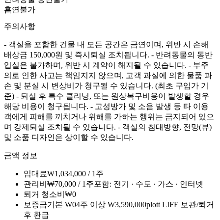
흡연불가
주의사항
- 객실을 포함한 건물 내 모든 공간은 금연이며, 위반 시 손해
배상금 150,000원 및 즉시퇴실 조치됩니다. - 반려동물의 동반
입실은 불가하며, 위반 시 계약이 해지될 수 있습니다. - 부주
의로 인한 사고는 책임지지 않으며, 고객 과실에 의한 물품 파
손 및 분실 시 변상비가 청구될 수 있습니다. (최초 구입가 기
준) - 퇴실 후 특수 클리닝, 또는 원상복구비용이 발생할 경우
해당 비용이 청구됩니다. - 고성방가 및 소음 발생 등 타 이용
객에게 피해를 끼치거나 위해를 가하는 행위는 금지되어 있으
며 강제퇴실 조치될 수 있습니다. - 객실의 침대방향, 전망(뷰)
및 소품 디자인은 상이할 수 있습니다.
금액 정보
임대료
₩
1,034,000
/
1주
관리비
₩
70,000
/
1주
포함
:
전기 · 수도 · 가스 · 인터넷
퇴거 청소비
₩
0
보증금
기본
₩
0
4주 이상
₩
3,590,000
plott LIFE 보관/퇴거
후 환급