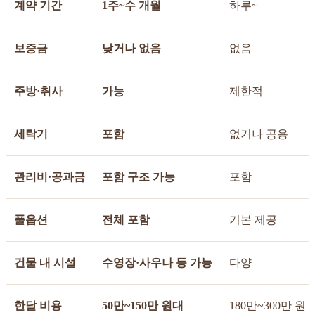
계약 기간
1주~수 개월
하루~
보증금
낮거나 없음
없음
주방·취사
가능
제한적
세탁기
포함
없거나 공용
관리비·공과금
포함 구조 가능
포함
풀옵션
전체 포함
기본 제공
건물 내 시설
수영장·사우나 등 가능
다양
한달 비용
50만~150만 원대
180만~300만 원